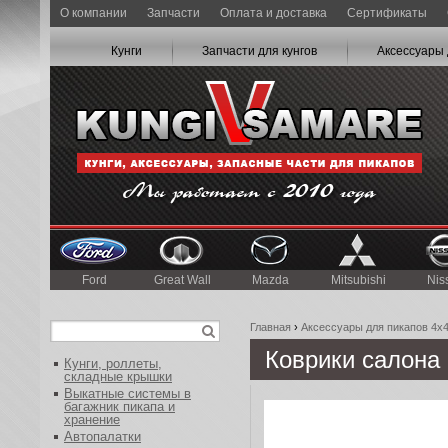
О компании
Запчасти
Оплата и доставка
Сертификаты
Кунги
Запчасти для кунгов
Аксессуары 
Ford
Great Wall
Mazda
Mitsubishi
Nis
Главная
›
Аксессуары для пикапов 4x
Коврики салона
Кунги, роллеты,
складные крышки
Выкатные системы в
багажник пикапа и
хранение
Автопалатки