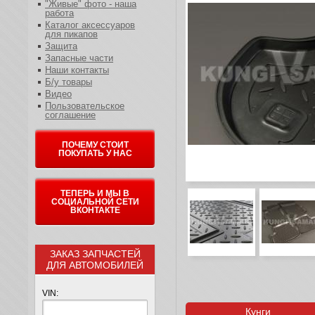
"Живые" фото - наша
работа
Каталог аксессуаров
для пикапов
Защита
Запасные части
Наши контакты
Б/у товары
Видео
Пользовательское
соглашение
ПОЧЕМУ СТОИТ
ПОКУПАТЬ У НАС
ТЕПЕРЬ И МЫ В
СОЦИАЛЬНОЙ СЕТИ
ВКОНТАКТЕ
ЗАКАЗ ЗАПЧАСТЕЙ
ДЛЯ АВТОМОБИЛЕЙ
VIN:
Кунги