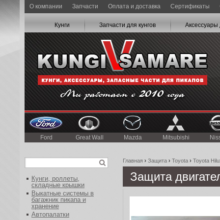
О компании
Запчасти
Оплата и доставка
Сертификаты
Кунги
Запчасти для кунгов
Аксессуары 
Ford
Great Wall
Mazda
Mitsubishi
Nis
Главная
›
Защита
›
Toyota
›
Toyota Hilu
Защита двигате
Кунги, роллеты,
складные крышки
Выкатные системы в
багажник пикапа и
хранение
Автопалатки