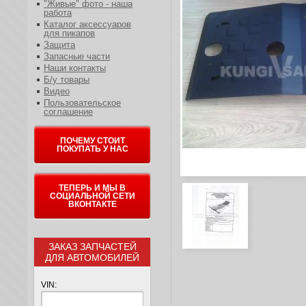
"Живые" фото - наша
работа
Каталог аксессуаров
для пикапов
Защита
Запасные части
Наши контакты
Б/у товары
Видео
Пользовательское
соглашение
ПОЧЕМУ СТОИТ
ПОКУПАТЬ У НАС
ТЕПЕРЬ И МЫ В
СОЦИАЛЬНОЙ СЕТИ
ВКОНТАКТЕ
ЗАКАЗ ЗАПЧАСТЕЙ
ДЛЯ АВТОМОБИЛЕЙ
VIN: