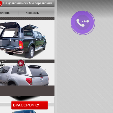
Не дозвонились? Мы перезвоним
галерея
Контакты
З
Fiat
JAC
коробки
В
РАССРОЧКУ