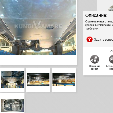
Описание:
Оцинкованная сталь,
крепеж в комплекте, 
требуется.
Задать вопр
С
Наличный
Безна
расчет
ра