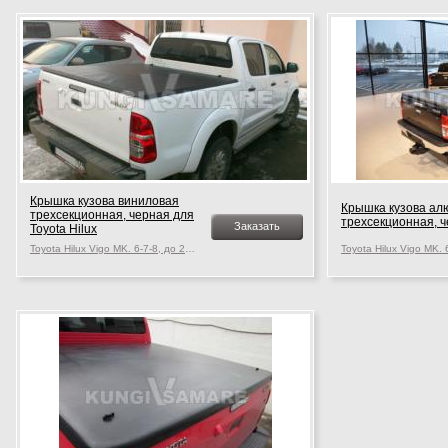
Крышка кузова виниловая
Крышка кузова ал
трехсекционная, черная для
трехсекционная, ч
Заказать
Toyota Hilux
Toyota Hilux Vigo MK. 6-7-8, до 2015 г.в.