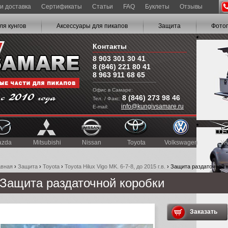
и доставка
Сертификаты
Статьи
FAQ
Буклеты
Отзывы
ля кунгов
Аксессуары для пикапов
Защита
Фото
Контакты
8 903 301 30 41
8 (846) 221 80 41
8 963 911 68 65
Офис в Самаре:
8 (846) 273 98 46
Тел. / Факс:
info@kungivsamare.ru
E-mail:
azda
Mitsubishi
Nissan
Toyota
Volkswagen
УА
авная
›
Защита
›
Toyota
›
Toyota Hilux Vigo MK. 6-7-8, до 2015 г.в.
› Защита раздаточной 
Защита раздаточной коробки
Заказать