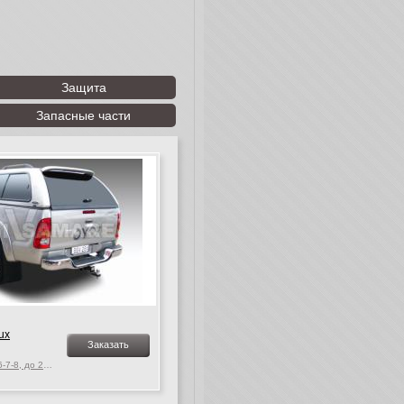
Защита
Запасные части
ux
Заказать
Toyota Hilux Vigo MK. 6-7-8, до 2015 г.в.