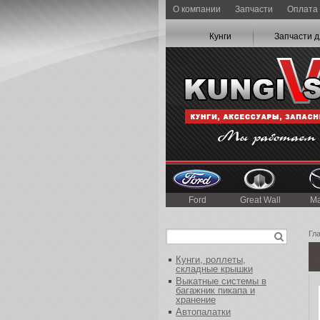
О компании
Запчасти
Оплата 
Кунги
Запчасти д
Ford
Great Wall
M
Гл
Кунги, роллеты,
складные крышки
Выкатные системы в
багажник пикапа и
хранение
Автопалатки