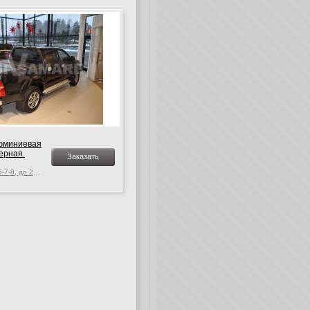
юминиевая
ерная.
Заказать
Toyota Hilux Vigo MK. 6-7-8, до 2015 г.в.