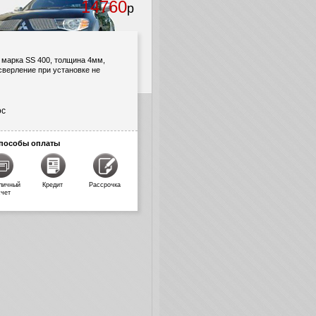
14760
р
 марка SS 400, толщина 4мм,
сверление при установке не
ос
пособы оплаты
личный
Кредит
Рассрочка
счет