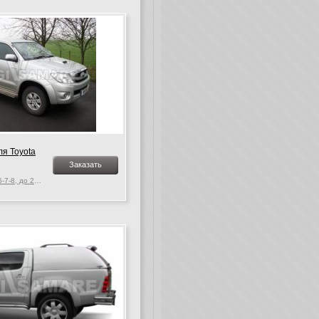
я Toyota
Заказать
Toyota Hilux Vigo MK. 6-7-8, до 2015 г.в.